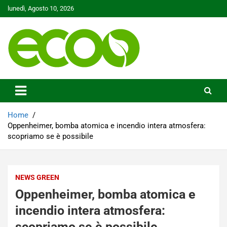
Skip
lunedì, Agosto 10, 2026
to
content
Tutelare il nostro Pianeta è la nostra priorità
Ecoo.it
Home
Oppenheimer, bomba atomica e incendio intera atmosfera:
scopriamo se è possibile
NEWS GREEN
Oppenheimer, bomba atomica e
incendio intera atmosfera:
scopriamo se è possibile