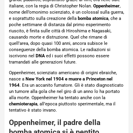
italiane, con la regia di Christopher Nolan.
Oppenheimer
,
nome dell’omonimo scienziato, è un colossal sulla guerra,
e soprattutto sulla creazione della
bomba atomica
, che a
poche settimane di distanza dal primo esperimento
riuscito, è finita sulle città di Hiroshima e Nagasaki,
causando morte e distruzione. Quel che rimane di
quell’area, dopo quasi 100 anni, ancora subisce le
conseguenze della bomba atomica. Le radiazioni si
iscrivono nel
DNA
ed i suoi effetti possono essere
tramandati alle generazioni future.
Oppenheimer, scienziato americano di origini ebraiche,
nasce a
New York nel 1904 e muore a Princeton nel
1964
. Era un accanito fumatore. Gli è stato diagnosticato
un tumore alla gola che nel giro di un anno lo ha portato
alla morte. Oppenheimer ha tentato anche con la
chemioterapia
, all’epoca piuttosto sperimentale, ma il
tentativo è stato invano.
Oppenheimer, il padre della
bomba atomica si è pentito