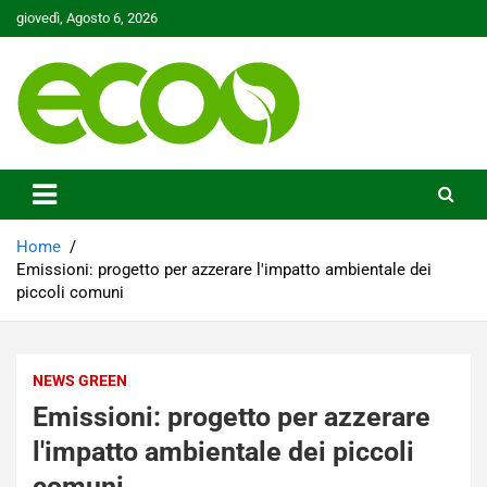
Skip
giovedì, Agosto 6, 2026
to
content
Tutelare il nostro Pianeta è la nostra priorità
Ecoo.it
Home
Emissioni: progetto per azzerare l'impatto ambientale dei
piccoli comuni
NEWS GREEN
Emissioni: progetto per azzerare
l'impatto ambientale dei piccoli
comuni