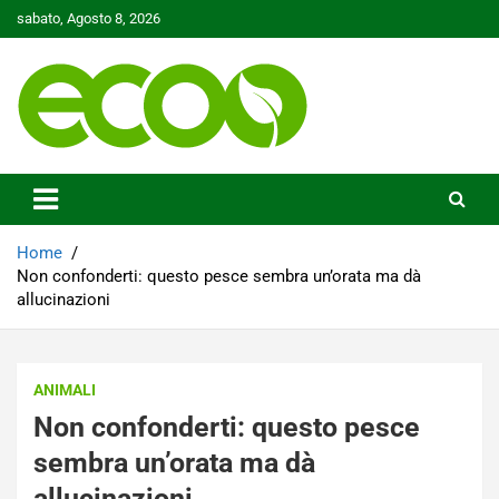
Skip
sabato, Agosto 8, 2026
to
content
Tutelare il nostro Pianeta è la nostra priorità
Ecoo.it
Home
Non confonderti: questo pesce sembra un’orata ma dà
allucinazioni
ANIMALI
Non confonderti: questo pesce
sembra un’orata ma dà
allucinazioni