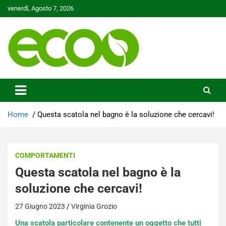
Skip
venerdì, Agosto 7, 2026
to
content
Tutelare il nostro Pianeta è la nostra priorità
Ecoo.it
Home
Questa scatola nel bagno è la soluzione che cercavi!
COMPORTAMENTI
Questa scatola nel bagno è la
soluzione che cercavi!
27 Giugno 2023
Virginia Grozio
Una scatola particolare contenente un oggetto che tutti