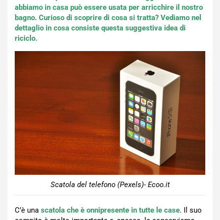
abbiamo in casa può essere usata per arricchire il nostro
bagno. Curioso di scoprire di cosa si tratta? Vediamo nel
dettaglio in cosa consiste questa suggestiva idea di
riciclo.
Scatola del telefono (Pexels)- Ecoo.it
C’è una
scatola che è onnipresente in tutte le case
. Il suo