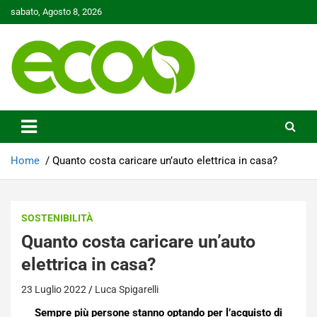
Skip
sabato, Agosto 8, 2026
to
content
Tutelare il nostro Pianeta è la nostra priorità
Ecoo.it
Home
Quanto costa caricare un’auto elettrica in casa?
SOSTENIBILITÀ
Quanto costa caricare un’auto
elettrica in casa?
23 Luglio 2022
Luca Spigarelli
Sempre più persone stanno optando per l’acquisto di