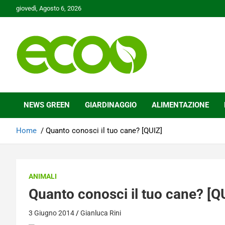
Skip
giovedì, Agosto 6, 2026
to
content
Tutelare il nostro Pianeta è la nostra priorità
Ecoo.it
NEWS GREEN
GIARDINAGGIO
ALIMENTAZIONE
Home
Quanto conosci il tuo cane? [QUIZ]
ANIMALI
Quanto conosci il tuo cane? [Q
3 Giugno 2014
Gianluca Rini