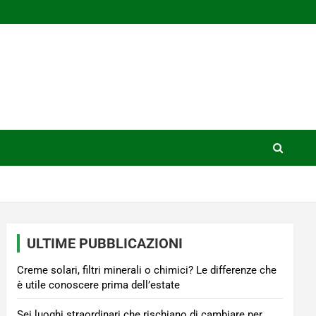
ULTIME PUBBLICAZIONI
Creme solari, filtri minerali o chimici? Le differenze che
è utile conoscere prima dell’estate
Sei luoghi straordinari che rischiano di cambiare per