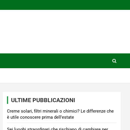
ULTIME PUBBLICAZIONI
Creme solari, filtri minerali o chimici? Le differenze che
è utile conoscere prima dell’estate
Sei luoghi straordinari che rischiano di cambiare per