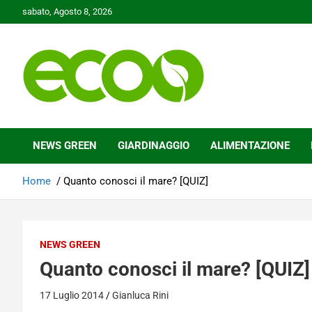
Skip
sabato, Agosto 8, 2026
to
content
Tutelare il nostro Pianeta è la nostra priorità
Ecoo.it
NEWS GREEN
GIARDINAGGIO
ALIMENTAZIONE
Home
Quanto conosci il mare? [QUIZ]
NEWS GREEN
Quanto conosci il mare? [QUIZ]
17 Luglio 2014
Gianluca Rini