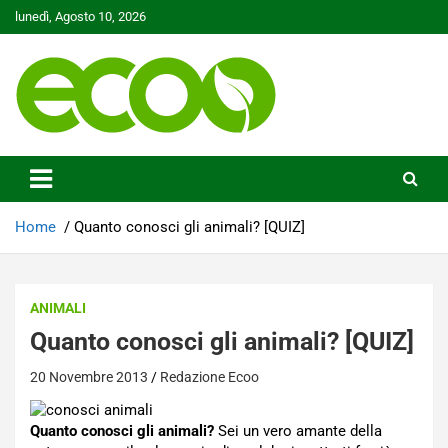
Skip
lunedì, Agosto 10, 2026
to
content
Tutelare il nostro Pianeta è la nostra priorità
Ecoo.it
Home
Quanto conosci gli animali? [QUIZ]
ANIMALI
Quanto conosci gli animali? [QUIZ]
20 Novembre 2013
Redazione Ecoo
Quanto conosci gli animali?
Sei un vero amante della