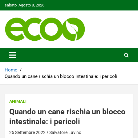
Skip
sabato, Agosto 8, 2026
to
content
Tutelare il nostro Pianeta è la nostra priorità
Ecoo.it
Home
Quando un cane rischia un blocco intestinale: i pericoli
ANIMALI
Quando un cane rischia un blocco
intestinale: i pericoli
25 Settembre 2022
Salvatore Lavino