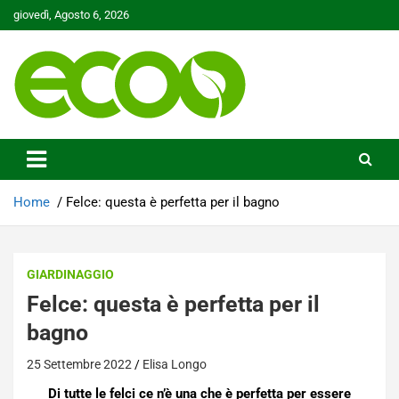
Skip
giovedì, Agosto 6, 2026
to
content
Tutelare il nostro Pianeta è la nostra priorità
Ecoo.it
Home
Felce: questa è perfetta per il bagno
GIARDINAGGIO
Felce: questa è perfetta per il
bagno
25 Settembre 2022
Elisa Longo
Di tutte le felci ce n’è una che è perfetta per essere