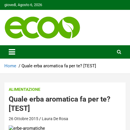
Skip
giovedì, Agosto 6, 2026
to
content
Tutelare il nostro Pianeta è la nostra priorità
Ecoo.it
Home
Quale erba aromatica fa per te? [TEST]
ALIMENTAZIONE
Quale erba aromatica fa per te?
[TEST]
26 Ottobre 2015
Laura De Rosa