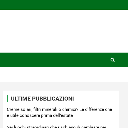
ULTIME PUBBLICAZIONI
Creme solari, filtri minerali o chimici? Le differenze che
è utile conoscere prima dell’estate
Sei luoghi straordinari che rischiano di cambiare per