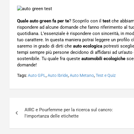
Quale auto green fa per te
? Scoprilo con il
test
che abbiamo
rispondere ad alcune domande che fanno riferimento al tuo
quotidiana. L’essenziale è rispondere con sincerità, in mod
tuo carattere. In questa maniera potrai leggere un profilo 
saremo in grado di dirti che
auto ecologica
potresti scegli
tempi sempre più persone decidono di affidarsi ad un’auto
sostenibile. Tu quale fra queste
automobili ecologiche
sceg
domande!
Tags:
Auto GPL
,
Auto Ibride
,
Auto Metano
,
Test e Quiz
Navigazione
AIRC e Pourfemme per la ricerca sul cancro:
articoli
l'importanza delle etichette