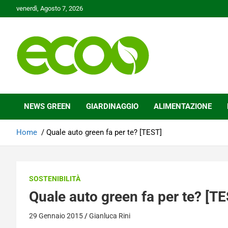
Skip
venerdì, Agosto 7, 2026
to
content
Tutelare il nostro Pianeta è la nostra priorità
Ecoo.it
NEWS GREEN
GIARDINAGGIO
ALIMENTAZIONE
Home
Quale auto green fa per te? [TEST]
SOSTENIBILITÀ
Quale auto green fa per te? [T
29 Gennaio 2015
Gianluca Rini