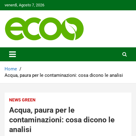
Skip
venerdì, Agosto 7, 2026
to
content
Tutelare il nostro Pianeta è la nostra priorità
Ecoo.it
Home
Acqua, paura per le contaminazioni: cosa dicono le analisi
NEWS GREEN
Acqua, paura per le
contaminazioni: cosa dicono le
analisi