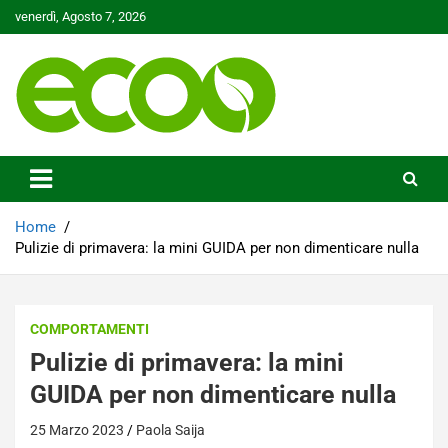
Skip
venerdì, Agosto 7, 2026
to
content
Tutelare il nostro Pianeta è la nostra priorità
Ecoo.it
Home
Pulizie di primavera: la mini GUIDA per non dimenticare nulla
COMPORTAMENTI
Pulizie di primavera: la mini
GUIDA per non dimenticare nulla
25 Marzo 2023
Paola Saija