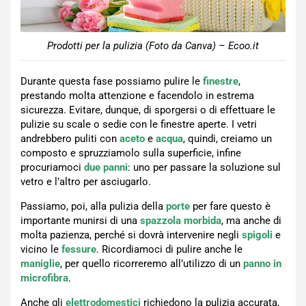
Prodotti per la pulizia (Foto da Canva) – Ecoo.it
Durante questa fase possiamo pulire le
finestre
,
prestando molta attenzione e facendolo in estrema
sicurezza. Evitare, dunque, di sporgersi o di effettuare le
pulizie su scale o sedie con le finestre aperte. I vetri
andrebbero puliti con
aceto
e
acqua
, quindi, creiamo un
composto e spruzziamolo sulla superficie, infine
procuriamoci
due panni
: uno per passare la soluzione sul
vetro e l’altro per asciugarlo.
Passiamo, poi, alla pulizia della
porte
per fare questo è
importante munirsi di una
spazzola morbida
, ma anche di
molta pazienza, perché si dovrà intervenire negli
spigoli
e
vicino le
fessure
. Ricordiamoci di pulire anche le
maniglie
, per quello ricorreremo all’utilizzo di un
panno in
microfibra
.
Anche gli
elettrodomestici
richiedono la pulizia accurata,