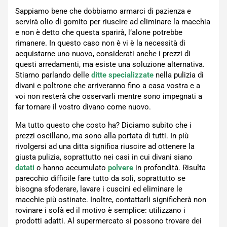
Sappiamo bene che dobbiamo armarci di pazienza e
servirà olio di gomito per riuscire ad eliminare la macchia
e non è detto che questa sparirà, l’alone potrebbe
rimanere. In questo caso non è vi è la necessità di
acquistarne uno nuovo, considerati anche i prezzi di
questi arredamenti, ma esiste una soluzione alternativa.
Stiamo parlando delle
ditte specializzate
nella pulizia di
divani e poltrone che arriveranno fino a casa vostra e a
voi non resterà che osservarli mentre sono impegnati a
far tornare il vostro divano come nuovo.
Ma tutto questo che costo ha? Diciamo subito che i
prezzi oscillano, ma sono alla portata di tutti. In più
rivolgersi ad una ditta significa riuscire ad ottenere la
giusta pulizia, soprattutto nei casi in cui divani siano
datati
o hanno accumulato
polvere
in profondità. Risulta
parecchio difficile fare tutto da soli, soprattutto se
bisogna sfoderare, lavare i cuscini ed eliminare le
macchie più ostinate. Inoltre, contattarli significherà non
rovinare i sofà ed il motivo è semplice: utilizzano i
prodotti adatti. Al supermercato si possono trovare dei