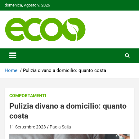
Skip
domenica, Agosto 9, 2026
to
content
Tutelare il nostro Pianeta è la nostra priorità
Ecoo.it
Home
Pulizia divano a domicilio: quanto costa
COMPORTAMENTI
Pulizia divano a domicilio: quanto
costa
11 Settembre 2023
Paola Saija