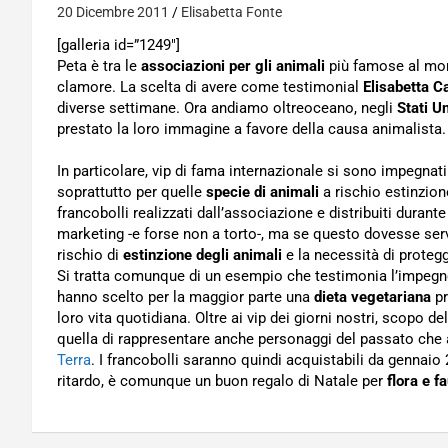
20 Dicembre 2011
Elisabetta Fonte
[galleria id=”1249″]
Peta è tra le
associazioni per gli animali
più famose al mond
clamore. La scelta di avere come testimonial
Elisabetta C
diverse settimane. Ora andiamo oltreoceano, negli
Stati Un
prestato la loro immagine a favore della causa animalista.
In particolare, vip di fama internazionale si sono impegnati
soprattutto per quelle
specie di animali
a rischio estinzione
francobolli realizzati dall’associazione e distribuiti durant
marketing -e forse non a torto-, ma se questo dovesse serv
rischio di
estinzione degli animali
e la necessità di proteg
Si tratta comunque di un esempio che testimonia l’impegn
hanno scelto per la maggior parte una
dieta vegetariana
pr
loro vita quotidiana. Oltre ai vip dei giorni nostri, scopo de
quella di rappresentare anche personaggi del passato che 
Terra
. I francobolli saranno quindi acquistabili da gennaio 
ritardo, è comunque un buon regalo di Natale per
flora e f