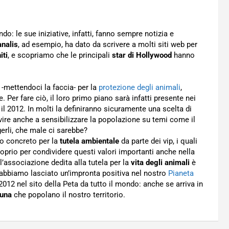
o: le sue iniziative, infatti, fanno sempre notizia e
analis
, ad esempio, ha dato da scrivere a molti siti web per
iti
, e scopriamo che le principali
star di Hollywood
hanno
 -mettendoci la faccia- per la
protezione degli animali
,
. Per fare ciò, il loro primo piano sarà infatti presente nei
e il 2012. In molti la definiranno sicuramente una scelta di
ire anche a sensibilizzare la popolazione su temi come il
gerli, che male ci sarebbe?
o concreto per la
tutela ambientale
da parte dei vip, i quali
oprio per condividere questi valori importanti anche nella
ll’associazione dedita alla tutela per la
vita degli animali
è
abbiamo lasciato un’impronta positiva nel nostro
Pianeta
2012 nel sito della Peta da tutto il mondo: anche se arriva in
auna
che popolano il nostro territorio.