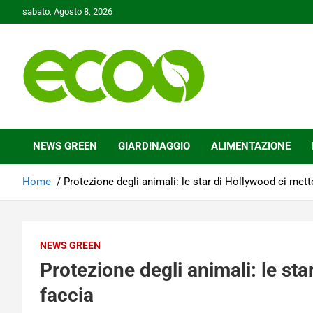
Skip
sabato, Agosto 8, 2026
to
content
Tutelare il nostro Pianeta è la nostra priorità
Ecoo.it
NEWS GREEN
GIARDINAGGIO
ALIMENTAZIONE
Home
Protezione degli animali: le star di Hollywood ci mett
NEWS GREEN
Protezione degli animali: le st
faccia