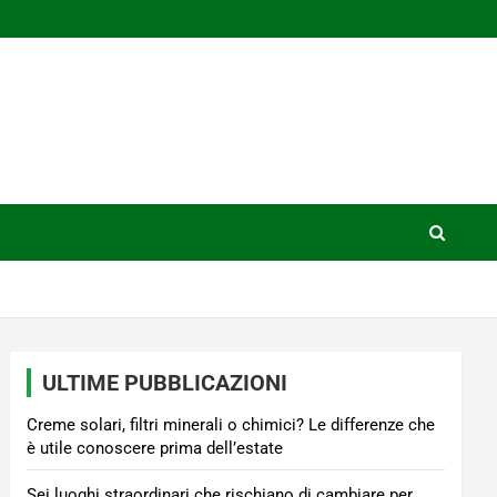
ULTIME PUBBLICAZIONI
Creme solari, filtri minerali o chimici? Le differenze che
è utile conoscere prima dell’estate
Sei luoghi straordinari che rischiano di cambiare per