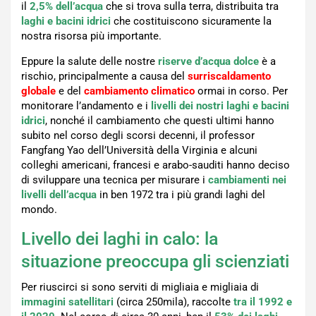
il
2,5% dell’acqu
a
che si trova sulla terra, distribuita tra
laghi e bacini idrici
che costituiscono sicuramente la
nostra risorsa più importante.
Eppure la salute delle nostre
riserve d’acqua dolce
è a
rischio, principalmente a causa del
surriscaldamento
globale
e del
cambiamento climatico
ormai in corso. Per
monitorare l’andamento e i
livelli dei nostri laghi e bacini
idrici
, nonché il cambiamento che questi ultimi hanno
subito nel corso degli scorsi decenni, il professor
Fangfang Yao dell’Università della Virginia e alcuni
colleghi americani, francesi e arabo-sauditi hanno deciso
di sviluppare una tecnica per misurare i
cambiamenti nei
livelli dell’acqua
in ben 1972 tra i più grandi laghi del
mondo.
Livello dei laghi in calo: la
situazione preoccupa gli scienziati
Per riuscirci si sono serviti di migliaia e migliaia di
immagini satellitari
(circa 250mila), raccolte
tra il 1992 e