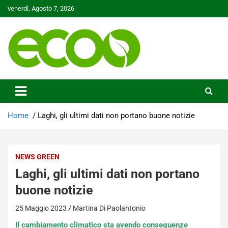
Skip
venerdì, Agosto 7, 2026
to
content
Tutelare il nostro Pianeta è la nostra priorità
Ecoo.it
Home
Laghi, gli ultimi dati non portano buone notizie
NEWS GREEN
Laghi, gli ultimi dati non portano
buone notizie
25 Maggio 2023
Martina Di Paolantonio
Il cambiamento climatico sta avendo conseguenze