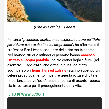
(Foto da Pexels) – Ecoo.it
Pertanto “
p
ossiamo adattarci ed esplorare nuove politiche
per ridurre questo declino su larga scala
“, ha affermato il
professor Ben Livneh, coautore della ricerca in esame.
Nel mondo più di 2 miliardi di persone hanno
accesso
limitato all’acqua potabile
, inoltre grandi laghi e fiumi (ad
esempio il lago d’Aral che ormai è quasi del tutto
scomparso o i
fiumi Tigri ed Eufrate
) stanno subendo un
celere prosciugamento. Invertire questa rotta è di vitale
importanza: serve “solo” rendersi conto di quanto l’acqua
sia importante per il proseguimento della vita.
IL TG DI WWW.ECOO.IT