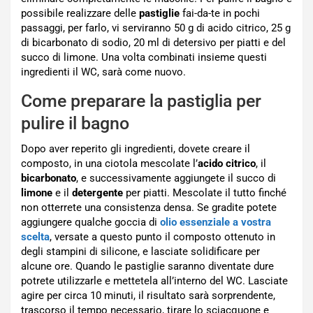
possibile realizzare delle
pastiglie
fai-da-te in pochi
passaggi, per farlo, vi serviranno 50 g di acido citrico, 25 g
di bicarbonato di sodio, 20 ml di detersivo per piatti e del
succo di limone. Una volta combinati insieme questi
ingredienti il WC, sarà come nuovo.
Come preparare la pastiglia per
pulire il bagno
Dopo aver reperito gli ingredienti, dovete creare il
composto, in una ciotola mescolate l’
acido citrico
, il
bicarbonato
, e successivamente aggiungete il succo di
limone
e il
detergente
per piatti. Mescolate il tutto finché
non otterrete una consistenza densa. Se gradite potete
aggiungere qualche goccia di
olio essenziale a vostra
scelta
, versate a questo punto il composto ottenuto in
degli stampini di silicone, e lasciate solidificare per
alcune ore. Quando le pastiglie saranno diventate dure
potrete utilizzarle e mettetela all’interno del WC. Lasciate
agire per circa 10 minuti, il risultato sarà sorprendente,
trascorso il tempo necessario, tirare lo sciacquone e