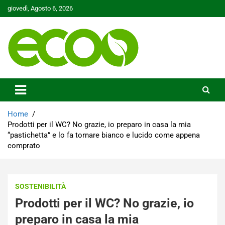
Skip
giovedì, Agosto 6, 2026
to
content
Tutelare il nostro Pianeta è la nostra priorità
Ecoo.it
Home
Prodotti per il WC? No grazie, io preparo in casa la mia
“pastichetta” e lo fa tornare bianco e lucido come appena
comprato
SOSTENIBILITÀ
Prodotti per il WC? No grazie, io
preparo in casa la mia