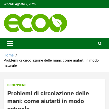
Skip
venerdì, Agosto 7, 2026
to
content
Tutelare il nostro Pianeta è la nostra priorità
Ecoo.it
Home
Problemi di circolazione delle mani: come aiutarti in modo
naturale
BENESSERE
Problemi di circolazione delle
mani: come aiutarti in modo
naturale