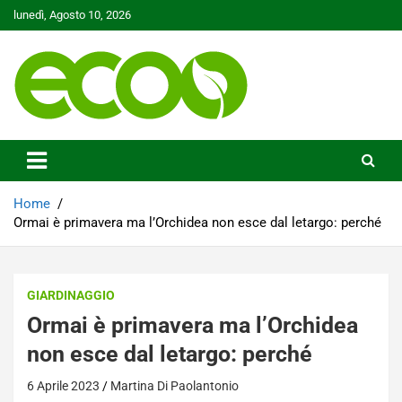
Skip
lunedì, Agosto 10, 2026
to
content
Tutelare il nostro Pianeta è la nostra priorità
Ecoo.it
Home
Ormai è primavera ma l’Orchidea non esce dal letargo: perché
GIARDINAGGIO
Ormai è primavera ma l’Orchidea
non esce dal letargo: perché
6 Aprile 2023
Martina Di Paolantonio