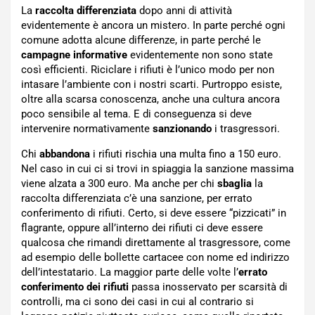
La
raccolta differenziata
dopo anni di attività
evidentemente è ancora un mistero. In parte perché ogni
comune adotta alcune differenze, in parte perché le
campagne informative
evidentemente non sono state
così efficienti. Riciclare i rifiuti è l’unico modo per non
intasare l’ambiente con i nostri scarti. Purtroppo esiste,
oltre alla scarsa conoscenza, anche una cultura ancora
poco sensibile al tema. E di conseguenza si deve
intervenire normativamente
sanzionando
i trasgressori.
Chi
abbandona
i rifiuti rischia una multa fino a 150 euro.
Nel caso in cui ci si trovi in spiaggia la sanzione massima
viene alzata a 300 euro. Ma anche per chi
sbaglia
la
raccolta differenziata c’è una sanzione, per errato
conferimento di rifiuti. Certo, si deve essere “pizzicati” in
flagrante, oppure all’interno dei rifiuti ci deve essere
qualcosa che rimandi direttamente al trasgressore, come
ad esempio delle bollette cartacee con nome ed indirizzo
dell’intestatario. La maggior parte delle volte l’
errato
conferimento dei rifiuti
passa inosservato per scarsità di
controlli, ma ci sono dei casi in cui al contrario si