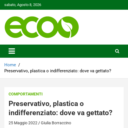
Skip
sabato, Agosto 8, 2026
to
content
Tutelare il nostro Pianeta è la nostra priorità
Ecoo.it
Home
Preservativo, plastica o indifferenziato: dove va gettato?
COMPORTAMENTI
Preservativo, plastica o
indifferenziato: dove va gettato?
25 Maggio 2022
Giulia Borraccino