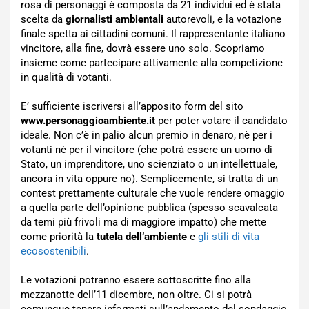
rosa di personaggi è composta da 21 individui ed è stata
scelta da
giornalisti ambientali
autorevoli, e la votazione
finale spetta ai cittadini comuni. Il rappresentante italiano
vincitore, alla fine, dovrà essere uno solo. Scopriamo
insieme come partecipare attivamente alla competizione
in qualità di votanti.
E’ sufficiente iscriversi all’apposito form del sito
www.personaggioambiente.it
per poter votare il candidato
ideale. Non c’è in palio alcun premio in denaro, nè per i
votanti nè per il vincitore (che potrà essere un uomo di
Stato, un imprenditore, uno scienziato o un intellettuale,
ancora in vita oppure no). Semplicemente, si tratta di un
contest prettamente culturale che vuole rendere omaggio
a quella parte dell’opinione pubblica (spesso scavalcata
da temi più frivoli ma di maggiore impatto) che mette
come priorità la
tutela dell’ambiente
e
gli stili di vita
ecosostenibili
.
Le votazioni potranno essere sottoscritte fino alla
mezzanotte dell’11 dicembre, non oltre. Ci si potrà
comunque tenere informati sull’andamento del sondaggio