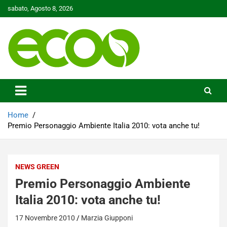
Skip
sabato, Agosto 8, 2026
to
content
Tutelare il nostro Pianeta è la nostra priorità
Ecoo.it
Home
Premio Personaggio Ambiente Italia 2010: vota anche tu!
NEWS GREEN
Premio Personaggio Ambiente
Italia 2010: vota anche tu!
17 Novembre 2010
Marzia Giupponi