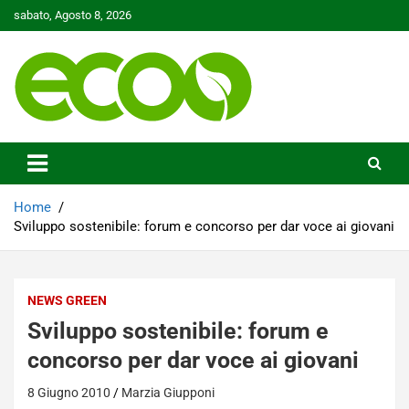
Skip
sabato, Agosto 8, 2026
to
content
Tutelare il nostro Pianeta è la nostra priorità
Ecoo.it
Home
Sviluppo sostenibile: forum e concorso per dar voce ai giovani
NEWS GREEN
Sviluppo sostenibile: forum e
concorso per dar voce ai giovani
8 Giugno 2010
Marzia Giupponi