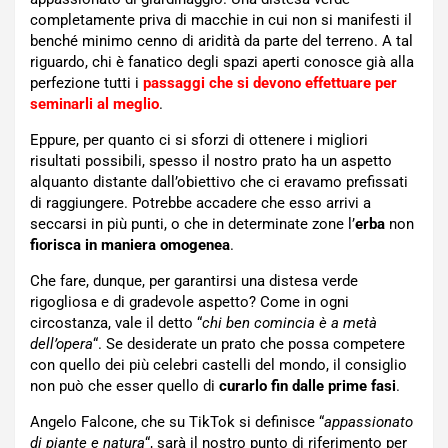
completamente priva di macchie in cui non si manifesti il
benché minimo cenno di aridità da parte del terreno. A tal
riguardo, chi è fanatico degli spazi aperti conosce già alla
perfezione tutti i
passaggi che si devono effettuare per
seminarli al meglio
.
Eppure, per quanto ci si sforzi di ottenere i migliori
risultati possibili, spesso il nostro prato ha un aspetto
alquanto distante dall’obiettivo che ci eravamo prefissati
di raggiungere. Potrebbe accadere che esso arrivi a
seccarsi in più punti, o che in determinate zone l’
erba
non
fiorisca in maniera omogenea
.
Che fare, dunque, per garantirsi una distesa verde
rigogliosa e di gradevole aspetto? Come in ogni
circostanza, vale il detto “
chi ben comincia è a metà
dell’opera
“. Se desiderate un prato che possa competere
con quello dei più celebri castelli del mondo, il consiglio
non può che esser quello di
curarlo fin dalle prime fasi
.
Angelo Falcone, che su TikTok si definisce “
appassionato
di piante e natura
“, sarà il nostro punto di riferimento per