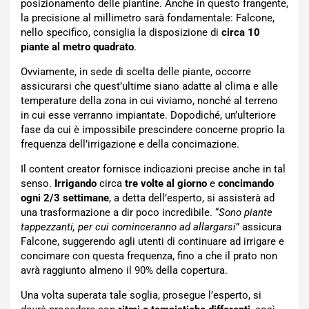
posizionamento delle piantine. Anche in questo frangente,
la precisione al millimetro sarà fondamentale: Falcone,
nello specifico, consiglia la disposizione di
circa 10
piante al metro quadrato
.
Ovviamente, in sede di scelta delle piante, occorre
assicurarsi che quest’ultime siano adatte al clima e alle
temperature della zona in cui viviamo, nonché al terreno
in cui esse verranno impiantate. Dopodiché, un’ulteriore
fase da cui è impossibile prescindere concerne proprio la
frequenza dell’irrigazione e della concimazione.
Il content creator fornisce indicazioni precise anche in tal
senso.
Irrigando
circa
tre volte al giorno
e
concimando
ogni 2/3 settimane
, a detta dell’esperto, si assisterà ad
una trasformazione a dir poco incredibile. “
Sono piante
tappezzanti, per cui cominceranno ad allargarsi
” assicura
Falcone, suggerendo agli utenti di continuare ad irrigare e
concimare con questa frequenza, fino a che il prato non
avrà raggiunto almeno il 90% della copertura.
Una volta superata tale soglia, prosegue l’esperto, si