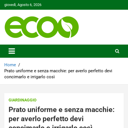
Skip
giovedì, Agosto 6, 2026
to
content
Tutelare il nostro Pianeta è la nostra priorità
Ecoo.it
Home
Prato uniforme e senza macchie: per averlo perfetto devi
concimarlo e irrigarlo così
GIARDINAGGIO
Prato uniforme e senza macchie:
per averlo perfetto devi
concimarlo e irrigarlo così