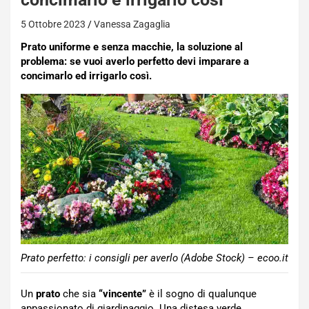
5 Ottobre 2023
Vanessa Zagaglia
Prato uniforme e senza macchie, la soluzione al
problema: se vuoi averlo perfetto devi imparare a
concimarlo ed irrigarlo così.
Prato perfetto: i consigli per averlo (Adobe Stock) – ecoo.it
Un
prato
che sia
“vincente”
è il sogno di qualunque
appassionato di giardinaggio. Una distesa verde