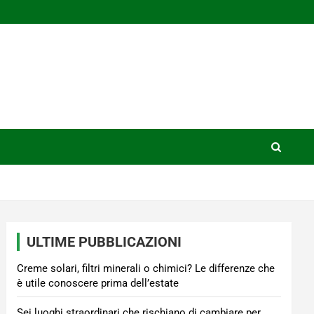
ULTIME PUBBLICAZIONI
Creme solari, filtri minerali o chimici? Le differenze che
è utile conoscere prima dell’estate
Sei luoghi straordinari che rischiano di cambiare per