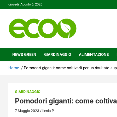
Skip
giovedì, Agosto 6, 2026
to
content
Tutelare il nostro Pianeta è la nostra priorità
Ecoo.it
NEWS GREEN
GIARDINAGGIO
ALIMENTAZIONE
Home
Pomodori giganti: come coltivarli per un risultato sup
GIARDINAGGIO
Pomodori giganti: come coltivar
7 Maggio 2023
Ilenia P