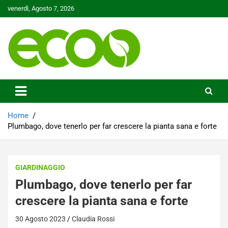
Skip
venerdì, Agosto 7, 2026
to
content
Tutelare il nostro Pianeta è la nostra priorità
Ecoo.it
Home
Plumbago, dove tenerlo per far crescere la pianta sana e forte
GIARDINAGGIO
Plumbago, dove tenerlo per far
crescere la pianta sana e forte
30 Agosto 2023
Claudia Rossi