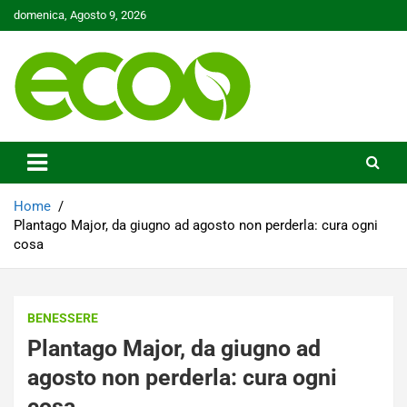
Skip
domenica, Agosto 9, 2026
to
content
Tutelare il nostro Pianeta è la nostra priorità
Ecoo.it
Home
Plantago Major, da giugno ad agosto non perderla: cura ogni
cosa
BENESSERE
Plantago Major, da giugno ad
agosto non perderla: cura ogni
cosa