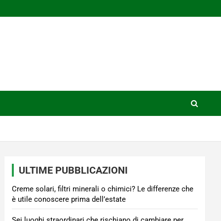
ULTIME PUBBLICAZIONI
Creme solari, filtri minerali o chimici? Le differenze che
è utile conoscere prima dell’estate
Sei luoghi straordinari che rischiano di cambiare per