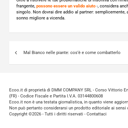
Oltre a risolvere le tue problematiche di insonnia con rimed
frangente,
possono essere un valido aiuto
-, considera anch
singolo. Non dovrai dire addio al partner: semplicemente, 
sonno migliore a vicenda.
Navigazione
Mal Bianco nelle piante: cos’è e come combatterlo
articoli
Ecoo.it di proprietà di DMM COMPANY SRL - Corso Vittorio Ema
(FR) - Codice Fiscale e Partita I.V.A. 03144800608
Ecoo.it non è una testata giornalistica, in quanto viene aggior
Non può pertanto considerarsi un prodotto editoriale ai sensi 
Copyright ©2026 - Tutti i diritti riservati -
Contattaci