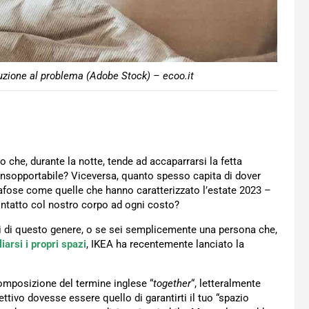
zione al problema (Adobe Stock) – ecoo.it
to che, durante la notte, tende ad accaparrarsi la fetta
 insopportabile? Viceversa, quanto spesso capita di dover
 afose come quelle che hanno caratterizzato l’estate 2023 –
contatto col nostro corpo ad ogni costo?
i di questo genere, o se sei semplicemente una persona che,
liarsi i propri spazi
, IKEA ha recentemente lanciato la
composizione del termine inglese “
together
“, letteralmente
ettivo dovesse essere quello di garantirti il tuo “spazio