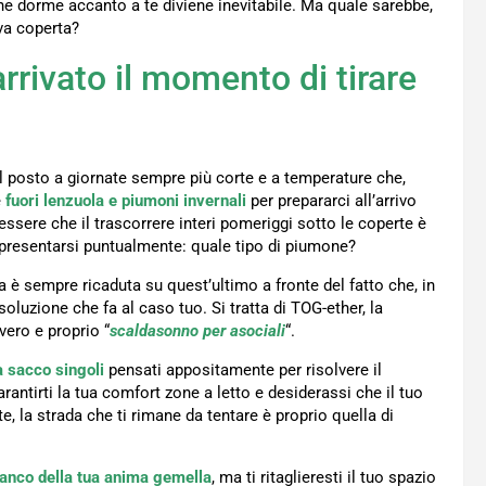
che dorme accanto a te diviene inevitabile. Ma quale sarebbe,
va coperta?
rrivato il momento di tirare
 il posto a giornate sempre più corte e a temperature che,
e
fuori lenzuola e piumoni invernali
per prepararci all’arrivo
essere che il trascorrere interi pomeriggi sotto le coperte è
ripresentarsi puntualmente: quale tipo di piumone?
a è sempre ricaduta su quest’ultimo a fronte del fatto che, in
luzione che fa al caso tuo. Si tratta di TOG-ether, la
vero e proprio “
scaldasonno per asociali
“.
a sacco singoli
pensati appositamente per risolvere il
antirti la tua comfort zone a letto e desiderassi che il tuo
e, la strada che ti rimane da tentare è proprio quella di
fianco della tua anima gemella
, ma ti ritaglieresti il tuo spazio