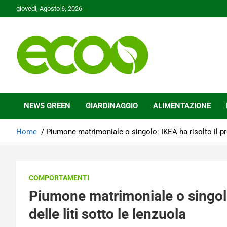
Skip
giovedì, Agosto 6, 2026
to
content
Tutelare il nostro Pianeta è la nostra priorità
Ecoo.it
NEWS GREEN
GIARDINAGGIO
ALIMENTAZIONE
Home
Piumone matrimoniale o singolo: IKEA ha risolto il pro
COMPORTAMENTI
Piumone matrimoniale o singolo
delle liti sotto le lenzuola