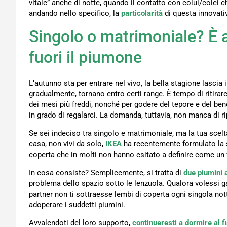
vitale” anche di notte, quando il contatto con colui/colei 
andando nello specifico, la
particolarità
di questa innovati
Singolo o matrimoniale? È a
fuori il piumone
L’autunno sta per entrare nel vivo, la bella stagione lascia
gradualmente, tornano entro certi range. È tempo di ritirar
dei mesi più freddi, nonché per godere del tepore e del ben
in grado di regalarci. La domanda, tuttavia, non manca di 
Se sei indeciso tra singolo e matrimoniale, ma la tua scelt
casa, non vivi da solo,
IKEA
ha recentemente formulato la so
coperta che in molti non hanno esitato a definire come un 
In cosa consiste? Semplicemente, si tratta di
due piumini 
problema dello spazio sotto le lenzuola. Qualora volessi gar
partner non ti sottraesse lembi di coperta ogni singola nott
adoperare i suddetti piumini.
Avvalendoti del loro supporto,
continueresti a dormire al 