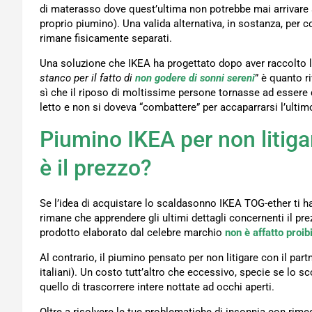
di materasso dove quest’ultima non potrebbe mai arrivare a 
proprio piumino). Una valida alternativa, in sostanza, per c
rimane fisicamente separati.
Una soluzione che IKEA ha progettato dopo aver raccolto le
stanco per il fatto di
non godere di sonni sereni
” è quanto r
sì che il riposo di moltissime persone tornasse ad essere q
letto e non si doveva “combattere” per accaparrarsi l’ulti
Piumino IKEA per non litigar
è il prezzo?
Se l’idea di acquistare lo scaldasonno IKEA TOG-ether ti ha
rimane che apprendere gli ultimi dettagli concernenti il pr
prodotto elaborato dal celebre marchio
non è affatto proib
Al contrario, il piumino pensato per non litigare con il part
italiani). Un costo tutt’altro che eccessivo, specie se lo
quello di trascorrere intere nottate ad occhi aperti.