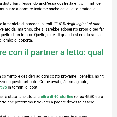
disturbarti (essendo anch’essa costretta entro i limiti del
ontinuare a dormire insieme anche se, all’atto pratico, si
 lamentele di parecchi clienti. “
Il 61% degli inglesi si dice
ivelato dal marchio, che si sarebbe adoperato proprio per far
uello di un tempo. Quello, cioè, di quando si era da soli a
mo lembo di coperta.
e con il partner a letto: qual
 convinto e desideri ad ogni costo provarne i benefici, non ti
ezzo di questo articolo. Come avrai già immaginato, il
itivo
in termini di costi.
ner è stato lanciato alla
cifra di 40 sterline
(circa 45,50 euro
 scotto che potremmo ritrovarci a pagare dovesse essere