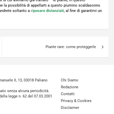
i di cui avevamo già trattato – le piante, in questo
e la possibilità di appellarti a questo piumino scaldasonno
andrete soltanto a
riposare distanziati
, al fine di garantirvi un
Piante rare: come proteggerle
nuele II, 13, 03018 Paliano
Chi Siamo
Redazione
nato senza alcuna periodicità.
Contatti
della legge n. 62 del 07.03.2001
Privacy & Cookies
Disclaimer