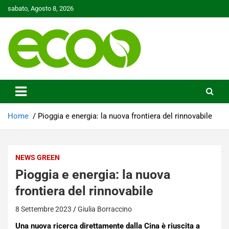
Skip
sabato, Agosto 8, 2026
to
content
Tutelare il nostro Pianeta è la nostra priorità
Ecoo.it
Home
Pioggia e energia: la nuova frontiera del rinnovabile
NEWS GREEN
Pioggia e energia: la nuova
frontiera del rinnovabile
8 Settembre 2023
Giulia Borraccino
Una nuova ricerca direttamente dalla Cina è riuscita a