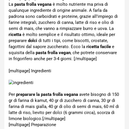
La
pasta frolla vegana
è molto nutriente ma priva di
qualunque ingrediente di origine animale. A farla da
padrona sono carboidrati e proteine, grazie all’impiego di
farine integrali, zucchero di canna, latte di riso e olio di
semi di mais, che vanno a rimpiazzare burro e uova. La
ricetta
è molto semplice e il risultato ottimo, ideale per
preparare
dolci
di tutti i tipi, come biscotti, crostate,
fagottini dal sapore zuccherato. Ecco la
ricetta facile
e
squisita della
pasta frolla vegan
, che potrete conservare
in frigorifero anche per 3-4 giorni. [/multipage]
[multipage]
Ingredienti
Per
preparare la pasta frolla vegana
avete bisogno di 150
gr di farina di kamut, 40 gr di zucchero di canna, 30 gr di
farina di mais gialla, 40 gr di olio di semi di mais, 60 ml di
latte di riso, lievito per dolci (6 grammi circa), scorza di
limone biologico.[/multipage]
[multipage]
Preparazione