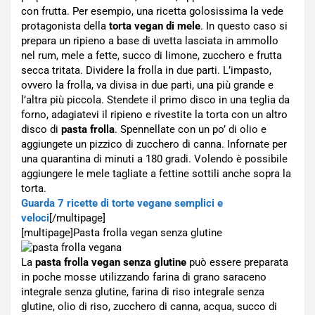
con frutta. Per esempio, una ricetta golosissima la vede
protagonista della
torta vegan di mele
. In questo caso si
prepara un ripieno a base di uvetta lasciata in ammollo
nel rum, mele a fette, succo di limone, zucchero e frutta
secca tritata. Dividere la frolla in due parti. L’impasto,
ovvero la frolla, va divisa in due parti, una più grande e
l’altra più piccola. Stendete il primo disco in una teglia da
forno, adagiatevi il ripieno e rivestite la torta con un altro
disco di
pasta frolla
. Spennellate con un po’ di olio e
aggiungete un pizzico di zucchero di canna. Infornate per
una quarantina di minuti a 180 gradi. Volendo è possibile
aggiungere le mele tagliate a fettine sottili anche sopra la
torta.
Guarda 7 ricette di torte vegane semplici e
veloci
[/multipage]
[multipage]
Pasta frolla vegan senza glutine
La
pasta frolla vegan senza glutine
può essere preparata
in poche mosse utilizzando farina di grano saraceno
integrale senza glutine, farina di riso integrale senza
glutine, olio di riso, zucchero di canna, acqua, succo di