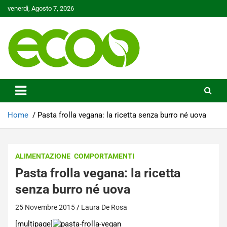
Skip
venerdì, Agosto 7, 2026
to
content
Tutelare il nostro Pianeta è la nostra priorità
Ecoo.it
Home
Pasta frolla vegana: la ricetta senza burro né uova
ALIMENTAZIONE
COMPORTAMENTI
Pasta frolla vegana: la ricetta
senza burro né uova
25 Novembre 2015
Laura De Rosa
[multipage]