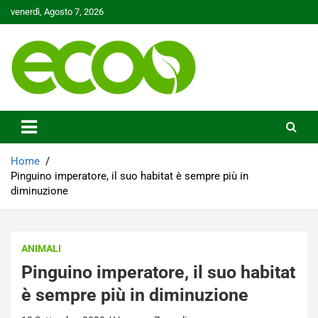
Skip
venerdì, Agosto 7, 2026
to
content
Tutelare il nostro Pianeta è la nostra priorità
Ecoo.it
Home
Pinguino imperatore, il suo habitat è sempre più in
diminuzione
ANIMALI
Pinguino imperatore, il suo habitat
è sempre più in diminuzione