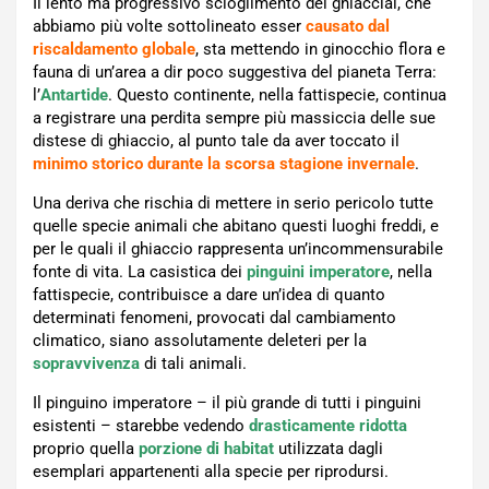
Il lento ma progressivo scioglimento dei ghiacciai, che
abbiamo più volte sottolineato esser
causato dal
riscaldamento globale
, sta mettendo in ginocchio flora e
fauna di un’area a dir poco suggestiva del pianeta Terra:
l’
Antartide
. Questo continente, nella fattispecie, continua
a registrare una perdita sempre più massiccia delle sue
distese di ghiaccio, al punto tale da aver toccato il
minimo storico durante la scorsa stagione invernale
.
Una deriva che rischia di mettere in serio pericolo tutte
quelle specie animali che abitano questi luoghi freddi, e
per le quali il ghiaccio rappresenta un’incommensurabile
fonte di vita. La casistica dei
pinguini imperatore
, nella
fattispecie, contribuisce a dare un’idea di quanto
determinati fenomeni, provocati dal cambiamento
climatico, siano assolutamente deleteri per la
sopravvivenza
di tali animali.
Il pinguino imperatore – il più grande di tutti i pinguini
esistenti – starebbe vedendo
drasticamente ridotta
proprio quella
porzione di habitat
utilizzata dagli
esemplari appartenenti alla specie per riprodursi.