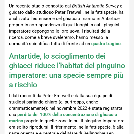
Un recente studio condotto dal
British Antarctic Survey
e
guidato dallo studioso Peter Fretwell, nella fattispecie, ha
analizzato l’estensione del ghiaccio marino in Antartide
proprio in corrispondenza di quei luoghi in cui i pinguini
imperatore depongono le loro uova. I risultati della
ricerca, come a breve sveleremo, hanno messo la
comunità scientifica tutta di fronte ad un
quadro tragico
.
Antartide, lo scioglimento dei
ghiacci riduce l’habitat del pinguino
imperatore: una specie sempre più
a rischio
I dati raccolti da Peter Fretwell e dalla sua équipe di
studiosi parlando chiaro (e, purtroppo, anche
drammaticamente): nel novembre 2022 è stata registrata
una
perdita del 100% della concentrazione di ghiaccio
marino
proprio in quelle zone in cui il pinguino imperatore
era solito riprodursi. Il riferimento, nella fattispecie, è alla
parte orientale e centrale del Mare di Bellingshausen,