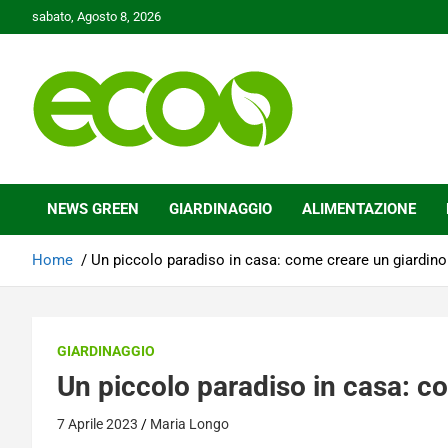
Skip
sabato, Agosto 8, 2026
to
content
Tutelare il nostro Pianeta è la nostra priorità
Ecoo.it
NEWS GREEN
GIARDINAGGIO
ALIMENTAZIONE
Home
Un piccolo paradiso in casa: come creare un giardino
GIARDINAGGIO
Un piccolo paradiso in casa: c
7 Aprile 2023
Maria Longo