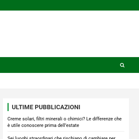
ULTIME PUBBLICAZIONI
Creme solari, filtri minerali o chimici? Le differenze che
è utile conoscere prima dell’estate
Sei luoghi straordinari che rischiano di cambiare per