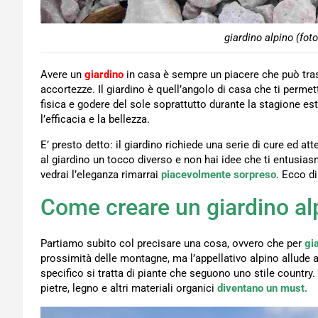
giardino alpino (fot
Avere un
giardino
in casa è sempre un piacere che può tras
accortezze. Il giardino è quell’angolo di casa che ti permette
fisica e godere del sole soprattutto durante la stagione es
l’efficacia e la bellezza.
E’ presto detto: il giardino richiede una serie di cure ed a
al giardino un tocco diverso e non hai idee che ti entusia
vedrai l’eleganza rimarrai
piacevolmente sorpreso
. Ecco d
Come creare un giardino al
Partiamo subito col precisare una cosa, ovvero che per
gi
prossimità delle montagne, ma l’appellativo alpino allude a
specifico si tratta di piante che seguono uno stile country. 
pietre, legno e altri materiali organici
diventano un must.