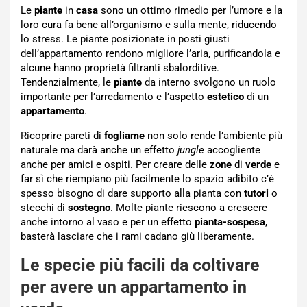
Le
piante
in
casa
sono un ottimo rimedio per l’umore e la
loro cura fa bene all’organismo e sulla mente, riducendo
lo stress. Le piante posizionate in posti giusti
dell’appartamento rendono migliore l’aria, purificandola e
alcune hanno proprietà filtranti sbalorditive.
Tendenzialmente, le
piante
da interno svolgono un ruolo
importante per l’arredamento e l’aspetto
estetico
di un
appartamento
.
Ricoprire pareti di
fogliame
non solo rende l’ambiente più
naturale ma darà anche un effetto
jungle
accogliente
anche per amici e ospiti. Per creare delle
zone
di
verde
e
far sì che riempiano più facilmente lo spazio adibito c’è
spesso bisogno di dare supporto alla pianta con
tutori
o
stecchi di
sostegno
. Molte piante riescono a crescere
anche intorno al vaso e per un effetto
pianta-sospesa
,
basterà lasciare che i rami cadano giù liberamente.
Le specie più facili da coltivare
per avere un appartamento in