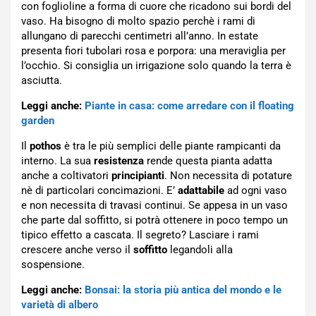
con foglioline a forma di cuore che ricadono sui bordi del
vaso. Ha bisogno di molto spazio perchè i rami di
allungano di parecchi centimetri all’anno. In estate
presenta fiori tubolari rosa e porpora: una meraviglia per
l’occhio. Si consiglia un irrigazione solo quando la terra è
asciutta.
Leggi anche:
Piante in casa: come arredare con il floating
garden
Il
pothos
è tra le più semplici delle piante rampicanti da
interno. La sua
resistenza
rende questa pianta adatta
anche a coltivatori
principianti
. Non necessita di potature
nè di particolari concimazioni. E’
adattabile
ad ogni vaso
e non necessita di travasi continui. Se appesa in un vaso
che parte dal soffitto, si potrà ottenere in poco tempo un
tipico effetto a cascata. Il segreto? Lasciare i rami
crescere anche verso il
soffitto
legandoli alla
sospensione.
Leggi anche:
Bonsai: la storia più antica del mondo e le
varietà di albero