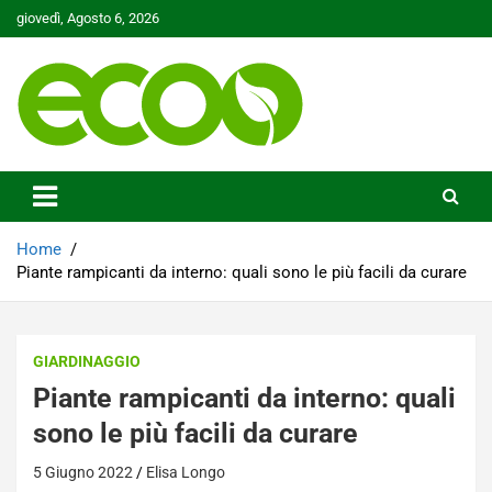
Skip
giovedì, Agosto 6, 2026
to
content
Tutelare il nostro Pianeta è la nostra priorità
Ecoo.it
Home
Piante rampicanti da interno: quali sono le più facili da curare
GIARDINAGGIO
Piante rampicanti da interno: quali
sono le più facili da curare
5 Giugno 2022
Elisa Longo