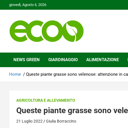
Skip
giovedì, Agosto 6, 2026
to
content
Tutelare il nostro Pianeta è la nostra priorità
Ecoo.it
NEWS GREEN
GIARDINAGGIO
ALIMENTAZIONE
Home
Queste piante grasse sono velenose: attenzione in c
AGRICOLTURA E ALLEVAMENTO
Queste piante grasse sono vele
21 Luglio 2022
Giulia Borraccino