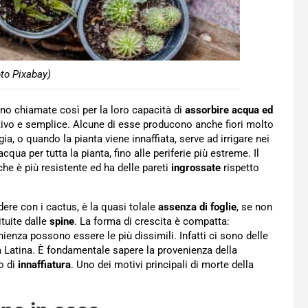
to Pixabay)
ono chiamate così per la loro capacità di
assorbire acqua ed
tivo e semplice. Alcune di esse producono anche fiori molto
a, o quando la pianta viene innaffiata, serve ad irrigare nei
acqua per tutta la pianta, fino alle periferie più estreme. Il
he è più resistente ed ha delle pareti
ingrossate
rispetto
dere con i cactus, è la quasi tolale
assenza di foglie
, se non
tuite dalle
spine
. La forma di crescita è compatta:
enza possono essere le più dissimili. Infatti ci sono delle
a Latina. È fondamentale sapere la provenienza della
o di
innaffiatura
. Uno dei motivi principali di morte della