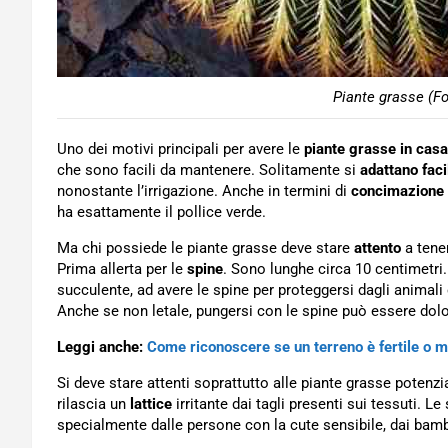
Piante grasse (Fo
Uno dei motivi principali per avere le
piante grasse in casa
che sono facili da mantenere. Solitamente si
adattano fac
nonostante l’irrigazione. Anche in termini di
concimazione
ha esattamente il pollice verde.
Ma chi possiede le piante grasse deve stare
attento
a tene
Prima allerta per le
spine
. Sono lunghe circa 10 centimetri
succulente, ad avere le spine per proteggersi dagli animali
Anche se non letale, pungersi con le spine può essere dol
Leggi anche:
Come riconoscere se un terreno è fertile o 
Si deve stare attenti soprattutto alle piante grasse potenz
rilascia un
lattice
irritante dai tagli presenti sui tessuti. L
specialmente dalle persone con la cute sensibile, dai bamb