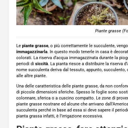
Piante grasse (Fo
Le
piante grasse
, o più correttamente le succulente, veng
immagazzinarla
. In questo modo tenerle in casa è decora
colorati. La riserva d’acqua immagazzinata durante la pioggi
periodi di
siccità
. La pianta riesce a distribuire la riserva d’
nome succulenta deriva dal tessuto, appunto, succulento, c
alle altre piante.
Una delle caratteristica delle piante grasse, da non confon
di piccole dimensioni sferiche. Spesso le foglie sono sosti
colonnare, sferica o a cuscino compatto. Le zone di proveni
piante grasse nostrane ed alcune che arrivano dall’Americ
succulenta perché in base ad essa si deve sapere il period
pianta grassa infatti, è l’irrigazione eccessiva.