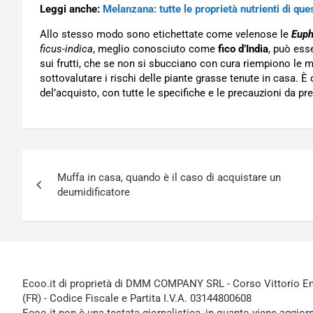
Leggi anche:
Melanzana: tutte le proprietà nutrienti di que
Allo stesso modo sono etichettate come velenose le
Euph
ficus-indica
, meglio conosciuto come
fico d’India
, può ess
sui frutti, che se non si sbucciano con cura riempiono le m
sottovalutare i rischi delle piante grasse tenute in casa. È 
del’acquisto, con tutte le specifiche e le precauzioni da pr
Navigazione
Muffa in casa, quando è il caso di acquistare un
articoli
deumidificatore
Ecoo.it di proprietà di DMM COMPANY SRL - Corso Vittorio Ema
(FR) - Codice Fiscale e Partita I.V.A. 03144800608