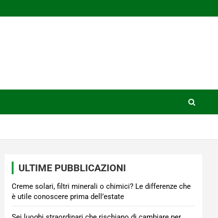
ULTIME PUBBLICAZIONI
Creme solari, filtri minerali o chimici? Le differenze che
è utile conoscere prima dell’estate
Sei luoghi straordinari che rischiano di cambiare per