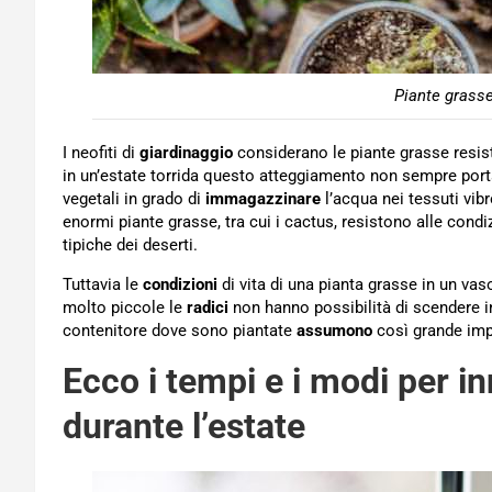
Piante grasse
I neofiti di
giardinaggio
considerano le piante grasse resist
in un’estate torrida questo atteggiamento non sempre por
vegetali in grado di
immagazzinare
l’acqua nei tessuti vib
enormi piante grasse, tra cui i cactus, resistono alle cond
tipiche dei deserti.
Tuttavia le
condizioni
di vita di una pianta grasse in un va
molto piccole le
radici
non hanno possibilità di scendere in
contenitore dove sono piantate
assumono
così grande impo
Ecco i tempi e i modi per in
durante l’estate