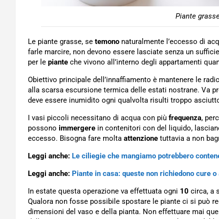
Piante grasse
Le piante grasse, se
temono
naturalmente l’eccesso di acqu
farle marcire, non devono essere lasciate senza un suffici
per le
piante
che vivono all’interno degli appartamenti quan
Obiettivo principale dell’innaffiamento è mantenere le radici
alla scarsa escursione termica delle estati nostrane. Va pr
deve essere inumidito ogni qualvolta risulti troppo asciutt
I vasi piccoli necessitano di acqua con più
frequenza
, per
possono
immergere
in contenitori con del liquido, lascian
eccesso. Bisogna fare molta
attenzione
tuttavia a non bagn
Leggi anche:
Le ciliegie che mangiamo potrebbero conten
Leggi anche:
Piante in casa: queste non richiedono cure o
In estate questa operazione va effettuata ogni
10
circa, a 
Qualora non fosse possibile spostare le piante ci si può 
dimensioni del vaso e della pianta. Non effettuare mai qu