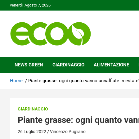
Skip
venerdì, Agosto 7, 2026
to
content
Tutelare il nostro Pianeta è la nostra priorità
Ecoo.it
NEWS GREEN
GIARDINAGGIO
ALIMENTAZIONE
Home
Piante grasse: ogni quanto vanno annaffiate in estate
GIARDINAGGIO
Piante grasse: ogni quanto van
26 Luglio 2022
Vincenzo Pugliano