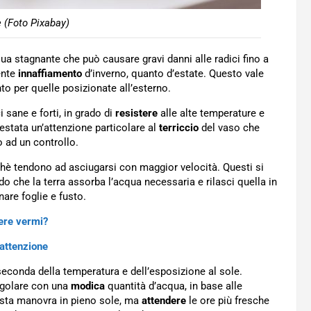
 (Foto Pixabay)
a stagnante che può causare gravi danni alle radici fino a
ente
innaffiamento
d’inverno, quanto d’estate. Questo vale
to per quelle posizionate all’esterno.
 sane e forti, in grado di
resistere
alle alte temperature e
estata un’attenzione particolare al
terriccio
del vaso che
o ad un controllo.
chè tendono ad asciugarsi con maggior velocità. Questi si
do che la terra assorba l’acqua necessaria e rilasci quella in
are foglie e fusto.
ere vermi?
 attenzione
seconda della temperatura e dell’esposizione al sole.
regolare con una
modica
quantità d’acqua, in base alle
esta manovra in pieno sole, ma
attendere
le ore più fresche