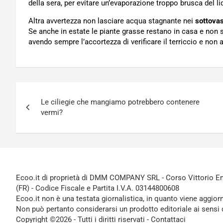
della sera, per evitare un’evaporazione troppo brusca del li
Altra avvertezza non lasciare acqua stagnante nei
sottovas
Se anche in estate le piante grasse restano in casa e non s
avendo sempre l’accortezza di verificare il terriccio e non 
Navigazione
Le ciliegie che mangiamo potrebbero contenere
articoli
vermi?
Ecoo.it di proprietà di DMM COMPANY SRL - Corso Vittorio Ema
(FR) - Codice Fiscale e Partita I.V.A. 03144800608
Ecoo.it non è una testata giornalistica, in quanto viene aggior
Non può pertanto considerarsi un prodotto editoriale ai sensi 
Copyright ©2026 - Tutti i diritti riservati -
Contattaci