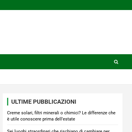
ULTIME PUBBLICAZIONI
Creme solari, filtri minerali o chimici? Le differenze che
è utile conoscere prima dell’estate
Sei luoghi straordinari che rischiano di cambiare per