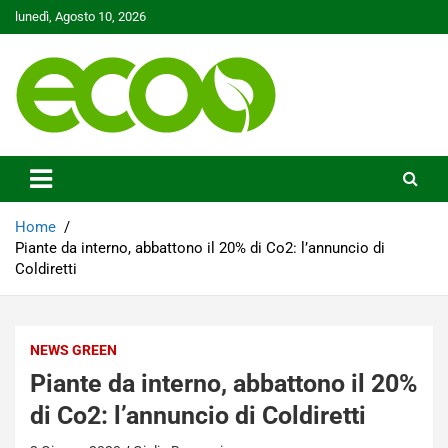
Skip
lunedì, Agosto 10, 2026
to
content
Tutelare il nostro Pianeta è la nostra priorità
Ecoo.it
Home
Piante da interno, abbattono il 20% di Co2: l’annuncio di
Coldiretti
NEWS GREEN
Piante da interno, abbattono il 20%
di Co2: l’annuncio di Coldiretti