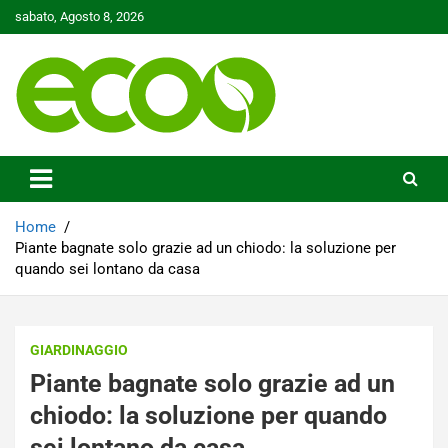
Skip
sabato, Agosto 8, 2026
to
content
Tutelare il nostro Pianeta è la nostra priorità
Ecoo.it
Home
Piante bagnate solo grazie ad un chiodo: la soluzione per
quando sei lontano da casa
GIARDINAGGIO
Piante bagnate solo grazie ad un
chiodo: la soluzione per quando
sei lontano da casa