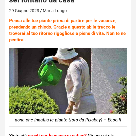
29 Giugno 2023
Maria Longo
Pensa alle tue piante prima di partire per le vacanze,
prendendo un chiodo. Grazie a questo abile trucco le
troverai al tuo ritorno rigogliose e piene di vita. Non te ne
pentirai.
dona che innaffia le piante (foto da Pixabay) – Ecoo.it
Siete già
pronti per le vacanze estive?
Giugno ci sta