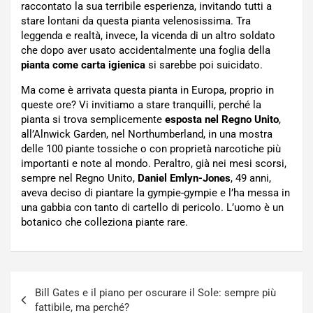
raccontato la sua terribile esperienza, invitando tutti a
stare lontani da questa pianta velenosissima. Tra
leggenda e realtà, invece, la vicenda di un altro soldato
che dopo aver usato accidentalmente una foglia della
pianta come carta igienica
si sarebbe poi suicidato.
Ma come è arrivata questa pianta in Europa, proprio in
queste ore? Vi invitiamo a stare tranquilli, perché la
pianta si trova semplicemente
esposta nel Regno Unito
,
all’Alnwick Garden, nel Northumberland, in una mostra
delle 100 piante tossiche o con proprietà narcotiche più
importanti e note al mondo. Peraltro, già nei mesi scorsi,
sempre nel Regno Unito,
Daniel Emlyn-Jones
, 49 anni,
aveva deciso di piantare la gympie-gympie e l’ha messa in
una gabbia con tanto di cartello di pericolo. L’uomo è un
botanico che colleziona piante rare.
Navigazione
Bill Gates e il piano per oscurare il Sole: sempre più
articoli
fattibile, ma perché?