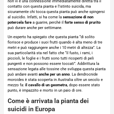
non vi è una connessione immediatamente diretta tra il
contatto con questa pianta e l’istinto suicida, ma
sicuramente chi tocca questa pianta può anche spingersi
al suicidio. Infatti, si ha come la
sensazione di non
potercela fare
a guarire, perché il
forte senso di prurito
può durare anche per settimane.
Un esperto ha spiegato che questa pianta “di solito
fiorisce e produce i suoi frutti quando è alta meno di tre
metri e può raggiungere anche i 10 metri di altezza”. La
sua particolarità sta nel fatto che “il fusto, i rami, i
piccioli, le foglie e i frutti sono tutti ricoperti di peli
pungenti e non possono essere toccati”. Addirittura la
sensazione legata alle tossine che sviluppa questa pianta
può andare avanti
anche per un anno
. La dendrocnide
moroides è stata scoperta in Australia oltre un secolo e
mezzo fa:
il cavallo di un geometra
, dopo essere stato
punto, è impazzito e morto in un paio di ore.
Come è arrivata la pianta dei
suicidi in Europa