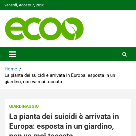
Skip
venerdì, Agosto 7, 2026
to
content
Tutelare il nostro Pianeta è la nostra priorità
Ecoo.it
Home
La pianta dei suicidi è arrivata in Europa: esposta in un
giardino, non va mai toccata
GIARDINAGGIO
La pianta dei suicidi è arrivata in
Europa: esposta in un giardino,
non va mai toccata