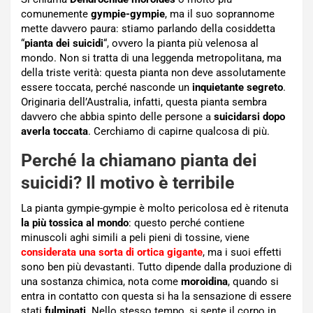
comunemente
gympie-gympie
, ma il suo soprannome
mette davvero paura: stiamo parlando della cosiddetta
“
pianta dei suicidi
“, ovvero la pianta più velenosa al
mondo. Non si tratta di una leggenda metropolitana, ma
della triste verità: questa pianta non deve assolutamente
essere toccata, perché nasconde un
inquietante segreto
.
Originaria dell’Australia, infatti, questa pianta sembra
davvero che abbia spinto delle persone a
suicidarsi dopo
averla toccata
. Cerchiamo di capirne qualcosa di più.
Perché la chiamano pianta dei
suicidi? Il motivo è terribile
La pianta gympie-gympie è molto pericolosa ed è ritenuta
la più tossica al mondo
: questo perché contiene
minuscoli aghi simili a peli pieni di tossine, viene
considerata una sorta di ortica gigante
, ma i suoi effetti
sono ben più devastanti. Tutto dipende dalla produzione di
una sostanza chimica, nota come
moroidina
, quando si
entra in contatto con questa si ha la sensazione di essere
stati
fulminati
. Nello stesso tempo, si sente il corpo in