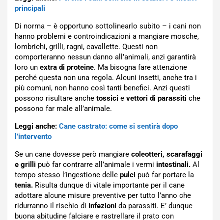
principali
Di norma – è opportuno sottolinearlo subito – i cani non
hanno problemi e controindicazioni a mangiare mosche,
lombrichi, grilli, ragni, cavallette. Questi non
comporteranno nessun danno all’animali, anzi garantirà
loro un
extra di proteine
. Ma bisogna fare attenzione
perché questa non una regola. Alcuni insetti, anche tra i
più comuni, non hanno così tanti benefici. Anzi questi
possono risultare anche
tossici
e
vettori di parassiti
che
possono far male all’animale.
Leggi anche:
Cane castrato: come si sentirà dopo
l’intervento
Se un cane dovesse però mangiare
coleotteri, scarafaggi
e grilli
può far contrarre all’animale i vermi
intestinali.
Al
tempo stesso l’ingestione delle
pulci
può far portare la
tenia.
Risulta dunque di vitale importante per il cane
adottare alcune misure preventive per tutto l’anno che
ridurranno il rischio di
infezioni
da parassiti. E’ dunque
buona abitudine falciare e rastrellare il prato con