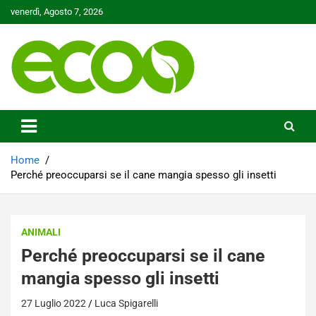
Skip
venerdì, Agosto 7, 2026
to
content
Tutelare il nostro Pianeta è la nostra priorità
Ecoo.it
Home
Perché preoccuparsi se il cane mangia spesso gli insetti
ANIMALI
Perché preoccuparsi se il cane
mangia spesso gli insetti
27 Luglio 2022
Luca Spigarelli