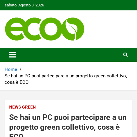
Skip
sabato, Agosto 8, 2026
to
content
Tutelare il nostro Pianeta è la nostra priorità
Ecoo.it
Home
Se hai un PC puoi partecipare a un progetto green collettivo,
cosa è ECO
NEWS GREEN
Se hai un PC puoi partecipare a un
progetto green collettivo, cosa è
ECO