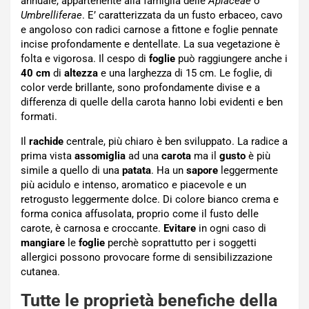
annuale, appartenente alla famiglia delle
Apiaceae
o
Umbrelliferae
. E’ caratterizzata da un fusto erbaceo, cavo
e angoloso con radici carnose a fittone e foglie pennate
incise profondamente e dentellate. La sua vegetazione è
folta e vigorosa. Il cespo di
foglie
può raggiungere anche i
40 cm
di
altezza
e una larghezza di 15 cm. Le foglie, di
color verde brillante, sono profondamente divise e a
differenza di quelle della carota hanno lobi evidenti e ben
formati.
Il
rachide
centrale, più chiaro è ben sviluppato. La radice a
prima vista
assomiglia
ad una
carota
ma il
gusto
è più
simile a quello di una
patata
. Ha un
sapore
leggermente
più acidulo e intenso, aromatico e piacevole e un
retrogusto leggermente dolce. Di colore bianco crema e
forma conica affusolata, proprio come il fusto delle
carote, è carnosa e croccante.
Evitare
in ogni caso di
mangiare
le
foglie
perchè soprattutto per i soggetti
allergici possono provocare forme di sensibilizzazione
cutanea.
Tutte le proprietà benefiche della