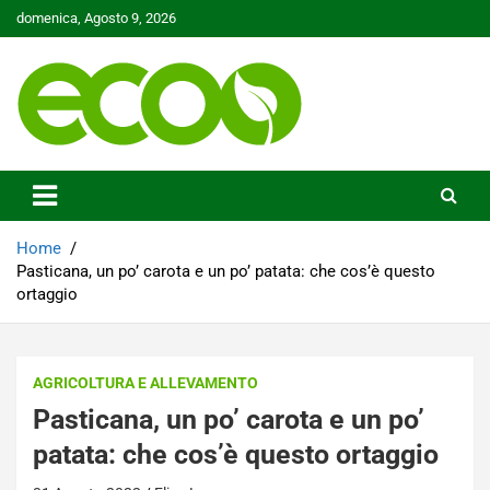
Skip
domenica, Agosto 9, 2026
to
content
Tutelare il nostro Pianeta è la nostra priorità
Ecoo.it
Home
Pasticana, un po’ carota e un po’ patata: che cos’è questo
ortaggio
AGRICOLTURA E ALLEVAMENTO
Pasticana, un po’ carota e un po’
patata: che cos’è questo ortaggio