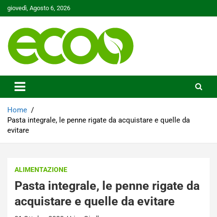
Skip
giovedì, Agosto 6, 2026
to
content
Tutelare il nostro Pianeta è la nostra priorità
Ecoo.it
Home
Pasta integrale, le penne rigate da acquistare e quelle da
evitare
ALIMENTAZIONE
Pasta integrale, le penne rigate da
acquistare e quelle da evitare