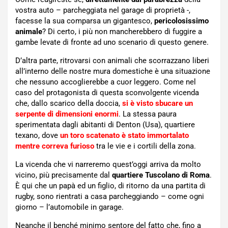
vostra auto – parcheggiata nel garage di proprietà -,
facesse la sua comparsa un gigantesco,
pericolosissimo
animale
? Di certo, i più non mancherebbero di fuggire a
gambe levate di fronte ad uno scenario di questo genere.
D’altra parte, ritrovarsi con animali che scorrazzano liberi
all’interno delle nostre mura domestiche è una situazione
che nessuno accoglierebbe a cuor leggero. Come nel
caso del protagonista di questa sconvolgente vicenda
che, dallo scarico della doccia,
si è visto sbucare un
serpente di dimensioni enormi
. La stessa paura
sperimentata dagli abitanti di Denton (Usa), quartiere
texano, dove
un toro scatenato è stato immortalato
mentre correva furioso
tra le vie e i cortili della zona.
La vicenda che vi narreremo quest’oggi arriva da molto
vicino, più precisamente dal
quartiere Tuscolano di Roma
.
È qui che un papà ed un figlio, di ritorno da una partita di
rugby, sono rientrati a casa parcheggiando – come ogni
giorno – l’automobile in garage.
Neanche il benché minimo sentore del fatto che, fino a