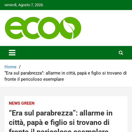
Skip
venerdì, Agosto 7, 2026
to
content
Tutelare il nostro Pianeta è la nostra priorità
Ecoo.it
Home
“Era sul parabrezza”: allarme in città, papà e figlio si trovano di
fronte il pericoloso esemplare
NEWS GREEN
“Era sul parabrezza”: allarme in
città, papà e figlio si trovano di
fronte il pericoloso esemplare