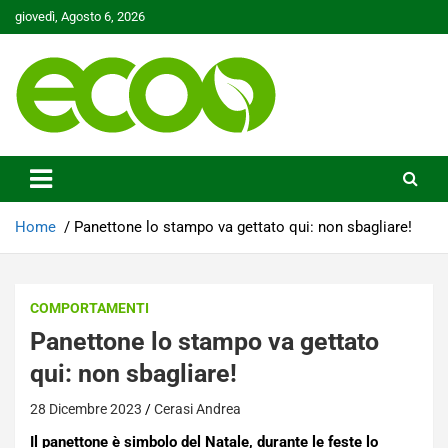
Skip
giovedì, Agosto 6, 2026
to
content
Tutelare il nostro Pianeta è la nostra priorità
Ecoo.it
Home
Panettone lo stampo va gettato qui: non sbagliare!
COMPORTAMENTI
Panettone lo stampo va gettato
qui: non sbagliare!
28 Dicembre 2023
Cerasi Andrea
Il panettone è simbolo del Natale, durante le feste lo