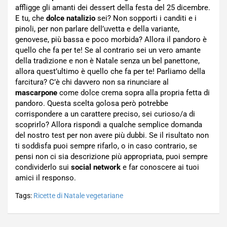
affligge gli amanti dei dessert della festa del 25 dicembre.
E tu, che
dolce natalizio
sei? Non sopporti i canditi e i
pinoli, per non parlare dell’uvetta e della variante,
genovese, più bassa e poco morbida? Allora il pandoro è
quello che fa per te! Se al contrario sei un vero amante
della tradizione e non è Natale senza un bel panettone,
allora quest’ultimo è quello che fa per te! Parliamo della
farcitura? C’è chi davvero non sa rinunciare al
mascarpone
come dolce crema sopra alla propria fetta di
pandoro. Questa scelta golosa però potrebbe
corrispondere a un carattere preciso, sei curioso/a di
scoprirlo? Allora rispondi a qualche semplice domanda
del nostro test per non avere più dubbi. Se il risultato non
ti soddisfa puoi sempre rifarlo, o in caso contrario, se
pensi non ci sia descrizione più appropriata, puoi sempre
condividerlo sui
social network
e far conoscere ai tuoi
amici il responso.
Tags:
Ricette di Natale vegetariane