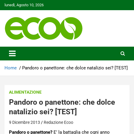
Skip
lunedì, Agosto 10, 2026
to
content
Tutelare il nostro Pianeta è la nostra priorità
Ecoo.it
Home
Pandoro o panettone: che dolce natalizio sei? [TEST]
ALIMENTAZIONE
Pandoro o panettone: che dolce
natalizio sei? [TEST]
9 Dicembre 2013
Redazione Ecoo
Pandoro o panettone?
E’ la battaglia che ogni anno