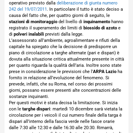
operativo previsto dalla
deliberazione di giunta numero
242 del 19/07/2011
. In particolare il tutto è stato deciso a
causa del fatto che, per quattro giorni di seguito, le
stazioni di monitoraggio
del livello di
inquinamento
hanno
registrato il superamento dei limiti di
biossido di azoto
e
di
polveri inalabili
previsti dalla legge.
L’assessorato all’ambiente, agroalimentare e rifiuti della
capitale ha spiegato che la decisione di predisporre un
piano di circolazione a targhe alternate (pari e dispari) è
dovuta alla situazione critica attualmente presente in città
per quanto riguarda la qualità dell’aria. Inoltre sono state
prese in considerazione le previsioni che l’
ARPA Lazio
ha
fornito in relazione all’evoluzione del fenomeno. Si
prevede, infatti, che su Roma, nel corso dei prossimi
giorni, possano essere presenti alte concentrazioni delle
sostanze inquinanti.
Per questi motivi è stata decisa la limitazione. Si inizia
con le
targhe dispari
: martedì 10 dicembre sarà vietata la
circolazione per i veicoli il cui numero finale della targa è
dispari all’interno della fascia verde nelle fasce orarie
dalle 7:30 alle 12:30 e dalle 16:30 alle 20:30. Rimarrà,