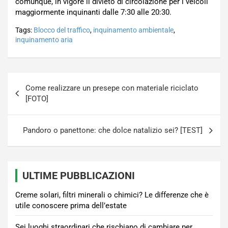
comunque, in vigore il divieto di circolazione per i veicoli
maggiormente inquinanti dalle 7:30 alle 20:30.
Tags:
Blocco del traffico
,
inquinamento ambientale
,
inquinamento aria
Navigazione
Come realizzare un presepe con materiale riciclato
articoli
[FOTO]
Pandoro o panettone: che dolce natalizio sei? [TEST]
ULTIME PUBBLICAZIONI
Creme solari, filtri minerali o chimici? Le differenze che è
utile conoscere prima dell’estate
Sei luoghi straordinari che rischiano di cambiare per