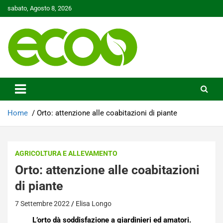
Skip
sabato, Agosto 8, 2026
to
content
Tutelare il nostro Pianeta è la nostra priorità
Ecoo.it
Home
Orto: attenzione alle coabitazioni di piante
AGRICOLTURA E ALLEVAMENTO
Orto: attenzione alle coabitazioni
di piante
7 Settembre 2022
Elisa Longo
L’orto dà soddisfazione a giardinieri ed amatori.