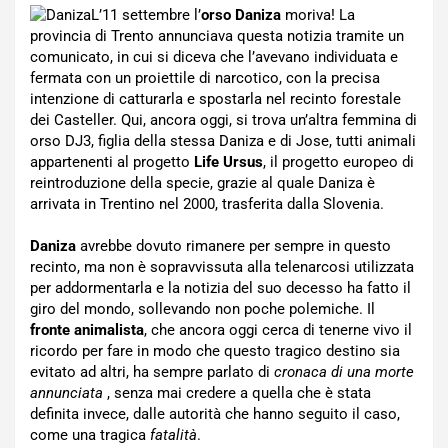
L’11 settembre l’
orso Daniza
moriva! La
provincia di Trento annunciava questa notizia tramite un
comunicato, in cui si diceva che l’avevano individuata e
fermata con un proiettile di narcotico, con la precisa
intenzione di catturarla e spostarla nel recinto forestale
dei Casteller. Qui, ancora oggi, si trova un’altra femmina di
orso DJ3, figlia della stessa Daniza e di Jose, tutti animali
appartenenti al progetto
Life Ursus
, il progetto europeo di
reintroduzione della specie, grazie al quale Daniza è
arrivata in Trentino nel 2000, trasferita dalla Slovenia.
Daniza
avrebbe dovuto rimanere per sempre in questo
recinto, ma non è sopravvissuta alla telenarcosi utilizzata
per addormentarla e la notizia del suo decesso ha fatto il
giro del mondo, sollevando non poche polemiche. Il
fronte animalista
, che ancora oggi cerca di tenerne vivo il
ricordo per fare in modo che questo tragico destino sia
evitato ad altri, ha sempre parlato di
cronaca di una morte
annunciata
, senza mai credere a quella che è stata
definita invece, dalle autorità che hanno seguito il caso,
come una tragica
fatalità
.