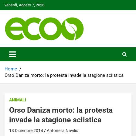
Skip
venerdì, Agosto 7, 2026
to
content
Tutelare il nostro Pianeta è la nostra priorità
Ecoo.it
Home
Orso Daniza morto: la protesta invade la stagione sciistica
ANIMALI
Orso Daniza morto: la protesta
invade la stagione sciistica
13 Dicembre 2014
Antonella Navilio