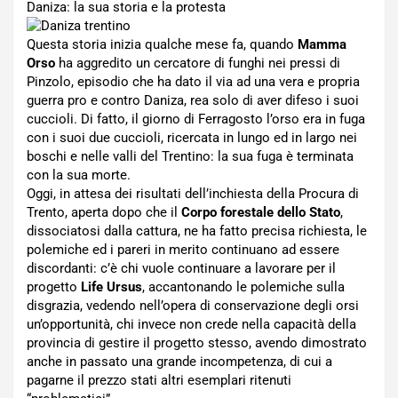
Daniza: la sua storia e la protesta
Questa storia inizia qualche mese fa, quando
Mamma
Orso
ha aggredito un cercatore di funghi nei pressi di
Pinzolo, episodio che ha dato il via ad una vera e propria
guerra pro e contro Daniza, rea solo di aver difeso i suoi
cuccioli. Di fatto, il giorno di Ferragosto l’orso era in fuga
con i suoi due cuccioli, ricercata in lungo ed in largo nei
boschi e nelle valli del Trentino: la sua fuga è terminata
con la sua morte.
Oggi, in attesa dei risultati dell’inchiesta della Procura di
Trento, aperta dopo che il
Corpo forestale dello Stato
,
dissociatosi dalla cattura, ne ha fatto precisa richiesta, le
polemiche ed i pareri in merito continuano ad essere
discordanti: c’è chi vuole continuare a lavorare per il
progetto
Life Ursus
, accantonando le polemiche sulla
disgrazia, vedendo nell’opera di conservazione degli orsi
un’opportunità, chi invece non crede nella capacità della
provincia di gestire il progetto stesso, avendo dimostrato
anche in passato una grande incompetenza, di cui a
pagarne il prezzo stati altri esemplari ritenuti