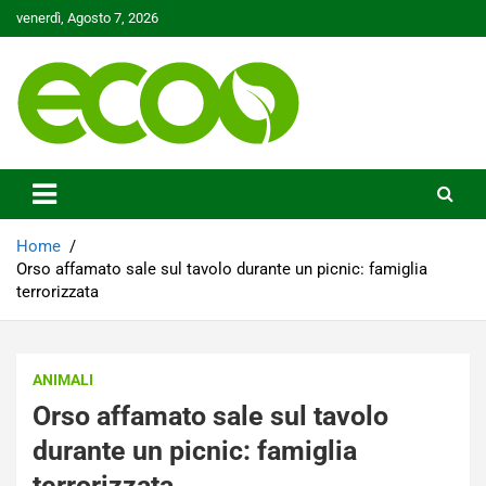
Skip
venerdì, Agosto 7, 2026
to
content
Tutelare il nostro Pianeta è la nostra priorità
Ecoo.it
Home
Orso affamato sale sul tavolo durante un picnic: famiglia
terrorizzata
ANIMALI
Orso affamato sale sul tavolo
durante un picnic: famiglia
terrorizzata