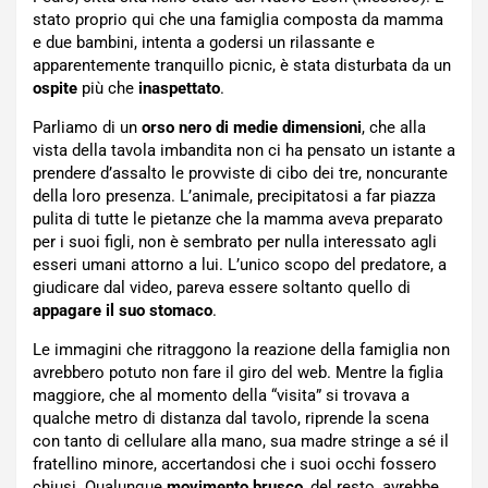
stato proprio qui che una famiglia composta da mamma
e due bambini, intenta a godersi un rilassante e
apparentemente tranquillo picnic, è stata disturbata da un
ospite
più che
inaspettato
.
Parliamo di un
orso nero di medie dimensioni
, che alla
vista della tavola imbandita non ci ha pensato un istante a
prendere d’assalto le provviste di cibo dei tre, noncurante
della loro presenza. L’animale, precipitatosi a far piazza
pulita di tutte le pietanze che la mamma aveva preparato
per i suoi figli, non è sembrato per nulla interessato agli
esseri umani attorno a lui. L’unico scopo del predatore, a
giudicare dal video, pareva essere soltanto quello di
appagare il suo stomaco
.
Le immagini che ritraggono la reazione della famiglia non
avrebbero potuto non fare il giro del web. Mentre la figlia
maggiore, che al momento della “visita” si trovava a
qualche metro di distanza dal tavolo, riprende la scena
con tanto di cellulare alla mano, sua madre stringe a sé il
fratellino minore, accertandosi che i suoi occhi fossero
chiusi. Qualunque
movimento brusco
, del resto, avrebbe