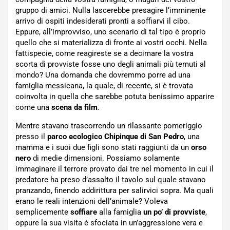
gruppo di amici. Nulla lascerebbe presagire l’imminente
arrivo di ospiti indesiderati pronti a soffiarvi il cibo.
Eppure, all’improvviso, uno scenario di tal tipo è proprio
quello che si materializza di fronte ai vostri occhi. Nella
fattispecie, come reagireste se a decimare la vostra
scorta di provviste fosse uno degli animali più temuti al
mondo? Una domanda che dovremmo porre ad una
famiglia messicana, la quale, di recente, si è trovata
coinvolta in quella che sarebbe potuta benissimo apparire
come una
scena da film
.
Mentre stavano trascorrendo un rilassante pomeriggio
presso il
parco ecologico Chipinque di San Pedro
, una
mamma e i suoi due figli sono stati raggiunti da un
orso
nero
di medie dimensioni. Possiamo solamente
immaginare il terrore provato dai tre nel momento in cui il
predatore ha preso d’assalto il tavolo sul quale stavano
pranzando, finendo addirittura per salirvici sopra. Ma quali
erano le reali intenzioni dell’animale? Voleva
semplicemente
soffiare
alla famiglia
un po’ di provviste
,
oppure la sua visita è sfociata in un’aggressione vera e