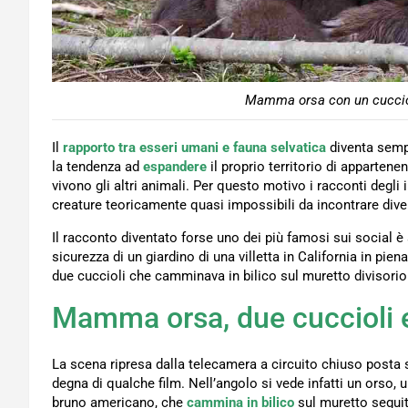
Mamma orsa con un cucciol
Il
rapporto tra esseri umani e fauna selvatica
diventa semp
la tendenza ad
espandere
il proprio territorio di appartene
vivono gli altri animali. Per questo motivo i racconti degli 
creature teoricamente quasi impossibili da incontrare div
Il racconto diventato forse uno dei più famosi sui social è
sicurezza di un giardino di una villetta in California in pie
due cuccioli che camminava in bilico sul muretto divisorio t
Mamma orsa, due cuccioli 
La scena ripresa dalla telecamera a circuito chiuso posta 
degna di qualche film. Nell’angolo si vede infatti un orso
bruno americano, che
cammina in bilico
sul muretto seguita