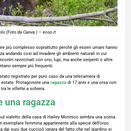
o (Foto da Canva ) – ecoo.it
re più complesso soprattutto perché gli esseri umani hanno
nza andando così ad invadere gli ambienti naturali in cui
incontri ravvicinati con orsi, lupi, ma anche serpenti o altre
entano sempre più frequenti.
 stato registrato per puro caso da una telecamera di
na estate. Protagoniste una
ragazza
di 17 anni e una orsa con
ra le villette a schiera.
e una ragazza
sul vialetto della casa di Hailey Morinico sembra una scena
, un esemplare femmina appartenente alla specie dell’orso
 dai suoi due cuccioli ignara del fatto che nel giardino si