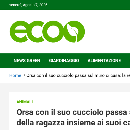
Skip
venerdì, Agosto 7, 2026
to
content
Tutelare il nostro Pianeta è la nostra priorità
Ecoo.it
NEWS GREEN
GIARDINAGGIO
ALIMENTAZIONE
Home
Orsa con il suo cucciolo passa sul muro di casa: la r
ANIMALI
Orsa con il suo cucciolo passa 
della ragazza insieme ai suoi c