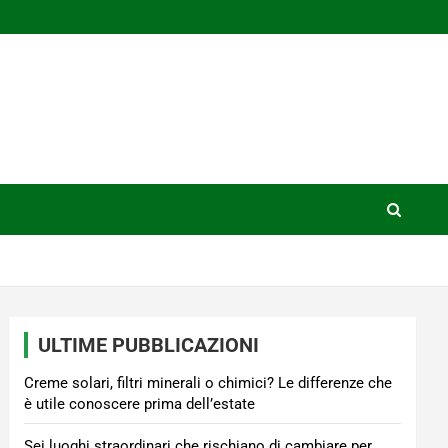
ULTIME PUBBLICAZIONI
Creme solari, filtri minerali o chimici? Le differenze che
è utile conoscere prima dell’estate
Sei luoghi straordinari che rischiano di cambiare per