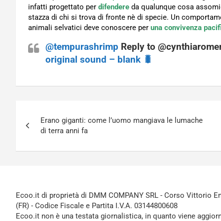
infatti progettato per
difendere
da qualunque cosa assomigli
stazza di chi si trova di fronte nè di specie. Un comportam
animali selvatici deve conoscere per
una convivenza pacif
@tempurashrimp
Reply to @cynthiarom
original sound – blank 🐛
Navigazione
Erano giganti: come l’uomo mangiava le lumache
articoli
di terra anni fa
Ecoo.it di proprietà di DMM COMPANY SRL - Corso Vittorio Ema
(FR) - Codice Fiscale e Partita I.V.A. 03144800608
Ecoo.it non è una testata giornalistica, in quanto viene aggior